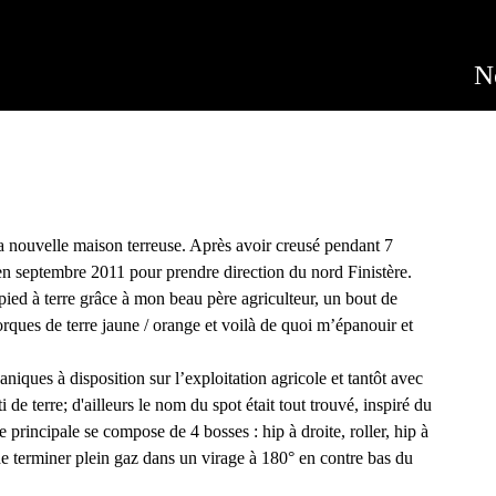
Jump to navigation
N
a nouvelle maison terreuse. Après avoir creusé pendant 7
t en septembre 2011 pour prendre direction du nord Finistère.
ied à terre grâce à mon beau père agriculteur, un bout de
rques de terre jaune / orange et voilà de quoi m’épanouir et
niques à disposition sur l’exploitation agricole et tantôt avec
i de terre; d'ailleurs le nom du spot était tout trouvé, inspiré du
e principale se compose de 4 bosses : hip à droite, roller, hip à
 de terminer plein gaz dans un virage à 180° en contre bas du