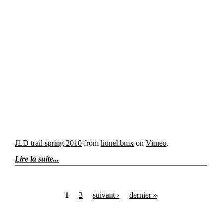
JLD trail spring 2010
from
lionel.bmx
on
Vimeo
.
Lire la suite
1
2
suivant ›
dernier »
Pages