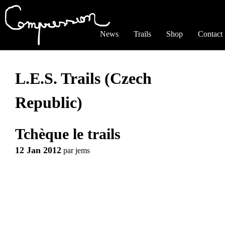
Jump to navigation
News
Trails
Shop
Contact
L.E.S. Trails (Czech
Republic)
Tchèque le trails
12 Jan 2012
par
jems