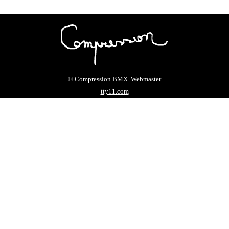
© Compression BMX. Webmaster
tty11.com