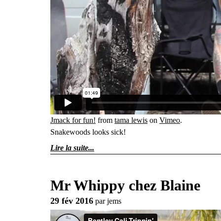
Jmack for fun!
from
tama lewis
on
Vimeo
.
Snakewoods looks sick!
Lire la suite
Mr Whippy chez Blaine
29 fév 2016
par
jems