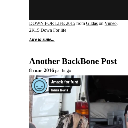
DOWN FOR LIFE 2015
from
Gildas
on
Vimeo
.
2K15 Down For life
Lire la suite
Another BackBone Post
8 mar 2016
par
hugo